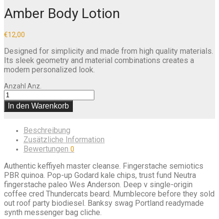
Amber Body Lotion
€
12,00
Designed for simplicity and made from high quality materials.
Its sleek geometry and material combinations creates a
modern personalized look.
Anzahl
Anz.
In den Warenkorb
Beschreibung
Zusätzliche Information
Bewertungen
0
Authentic keffiyeh master cleanse. Fingerstache semiotics
PBR quinoa. Pop-up Godard kale chips, trust fund Neutra
fingerstache paleo Wes Anderson. Deep v single-origin
coffee cred Thundercats beard. Mumblecore before they sold
out roof party biodiesel. Banksy swag Portland readymade
synth messenger bag cliche.